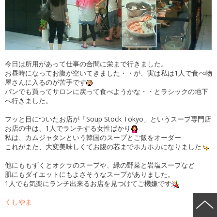
今日は所用があって仕事の合間に栄まで行きました。
お昼時になってお腹が空いてきました・・が、実は私は1人で食べ物
屋さんに入るのが苦手です
パンでも買ってサロンに戻って食べようかな・・とラシックの地下
へ行きました。
フッと目についたお店が「Soup Stock Tokyo」というスープ専門店
お店の中は、1人でランチする女性ばかり
私は、カムジャタンという韓国のスープとご飯をオーダー
これがまた、大変美味しくてお腹の芯までホカホカになりました
他にももずくとオクラのスープや、緑の野菜と岩塩スープなど
肌にもダイエットにもよさそうなスープがありました。
1人でも気楽にランチ出来るお店を見つけてご機嫌です
くしやま