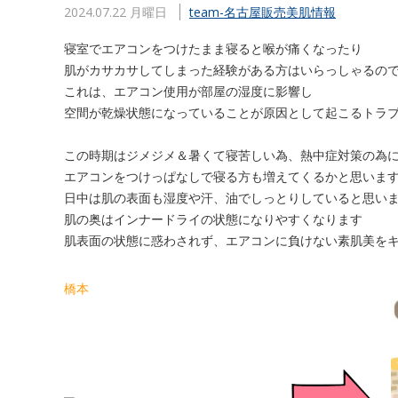
2024.07.22 月曜日
team-名古屋販売
美肌情報
寝室でエアコンをつけたまま寝ると喉が痛くなったり
肌がカサカサしてしまった経験がある方はいらっしゃるの
これは、エアコン使用が部屋の湿度に影響し
空間が乾燥状態になっていることが原因として起こるトラブ
この時期はジメジメ＆暑くて寝苦しい為、熱中症対策の為
エアコンをつけっぱなしで寝る方も増えてくるかと思いま
日中は肌の表面も湿度や汗、油でしっとりしていると思い
肌の奥はインナードライの状態になりやすくなります
肌表面の状態に惑わされず、エアコンに負けない素肌美を
橋本