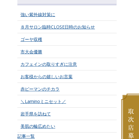
強い紫外線対策に
８月サロン臨時CLOSE日時のお知らせ
ゴーヤ収穫
市大会優勝
カフェインの取りすぎに注意
お客様からの嬉しいお言葉
赤ピーマンのチカラ
＼Laminoミニセット／
岩手県を訪ねて
美肌の輪広めたい
記事一覧