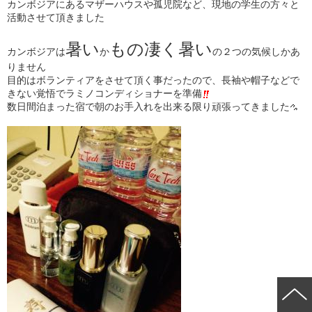
カンボジアにあるマザーハウスや孤児院など、現地の学生の方々と
活動させて頂きました
暑い
もの凄く暑い
カンボジアは
か
の２つの気候しかあ
りません
目的はボランティアをさせて頂く事だったので、長袖や帽子などで
きない覚悟でラミノコンディショナーを準備
数日間泊まった宿で朝のお手入れを出来る限り頑張ってきました