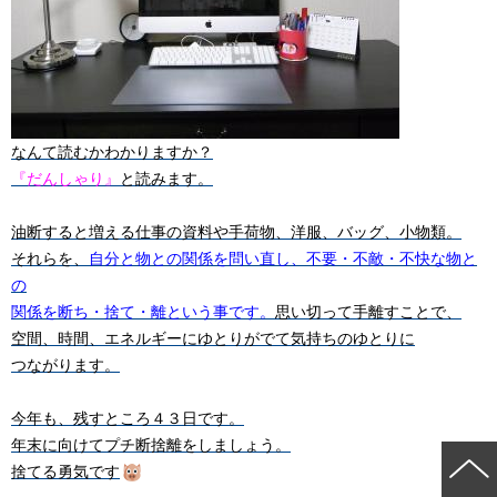
なんて読むかわかりますか？
『だんしゃり』
と読みます。
油断すると増える仕事の資料や手荷物、洋服、バッグ、小物類。
それらを、
自分と物との関係を問い直し、不要・不敵・不快な物と
の
関係を断ち・捨て・離という事です。
思い切って手離すことで、
空間、時間、エネルギーにゆとりがでて気持ちのゆとりに
つながります。
今年も、残すところ４３日です。
年末に向けてプチ断捨離をしましょう。
捨てる勇気です