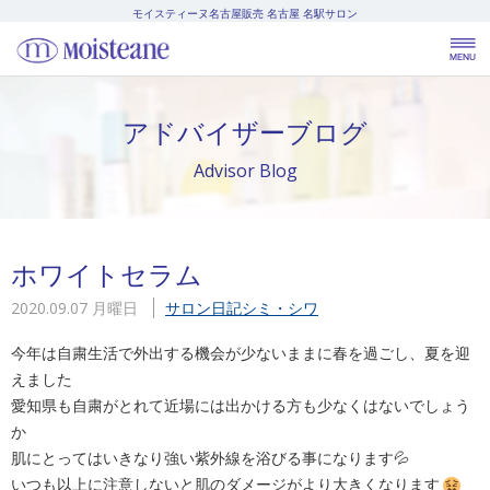
モイスティーヌ名古屋販売
名古屋 名駅サロン
アドバイザーブログ
Advisor Blog
ホワイトセラム
2020.09.07 月曜日
サロン日記
シミ・シワ
今年は自粛生活で外出する機会が少ないままに春を過ごし、夏を迎
えました
愛知県も自粛がとれて近場には出かける方も少なくはないでしょう
か
肌にとってはいきなり強い紫外線を浴びる事になります💦
いつも以上に注意しないと肌のダメージがより大きくなります