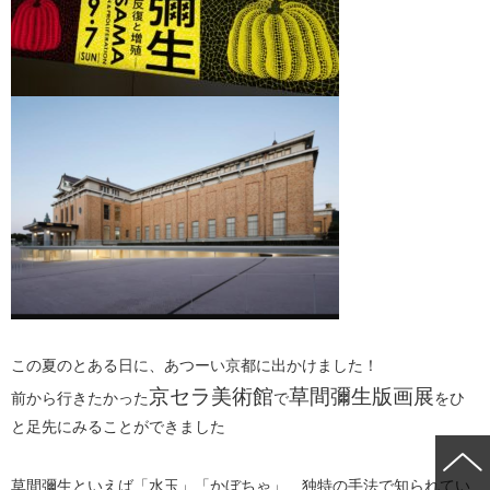
この夏のとある日に、あつーい京都に出かけました！
京セラ美術館
草間彌生版画展
前から行きたかった
で
をひ
と足先にみることができました
草間彌生といえば「水玉」「かぼちゃ」 独特の手法で知られてい