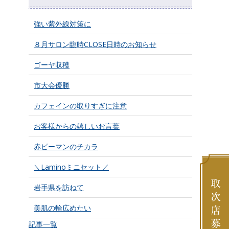
強い紫外線対策に
８月サロン臨時CLOSE日時のお知らせ
ゴーヤ収穫
市大会優勝
カフェインの取りすぎに注意
お客様からの嬉しいお言葉
赤ピーマンのチカラ
＼Laminoミニセット／
岩手県を訪ねて
美肌の輪広めたい
記事一覧