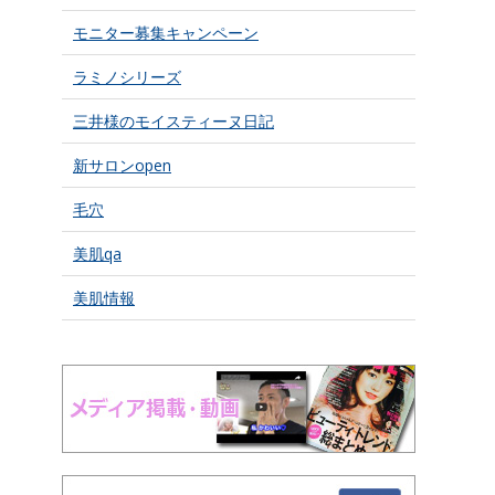
モニター募集キャンペーン
ラミノシリーズ
三井様のモイスティーヌ日記
新サロンopen
毛穴
美肌qa
美肌情報