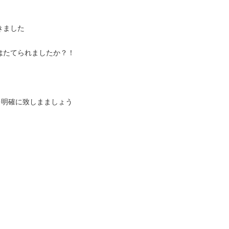
きました
はたてられましたか？！
を明確に致しまましょう