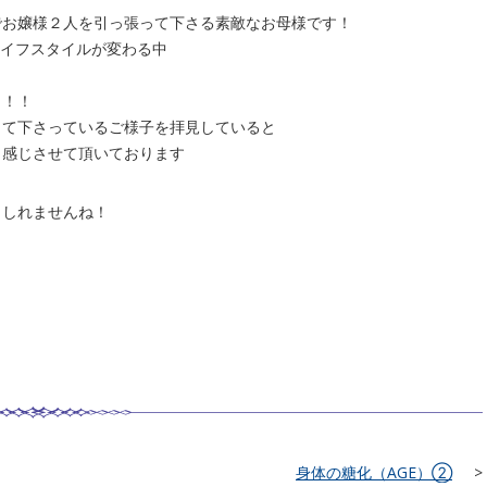
でお嬢様２人を引っ張って下さる素敵なお母様です！
ライフスタイルが変わる中
！！！
して下さっているご様子を拝見していると
も感じさせて頂いております
もしれませんね！
身体の糖化（AGE）②