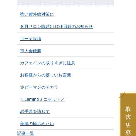
強い紫外線対策に
８月サロン臨時CLOSE日時のお知らせ
ゴーヤ収穫
市大会優勝
カフェインの取りすぎに注意
お客様からの嬉しいお言葉
赤ピーマンのチカラ
＼Laminoミニセット／
岩手県を訪ねて
美肌の輪広めたい
記事一覧