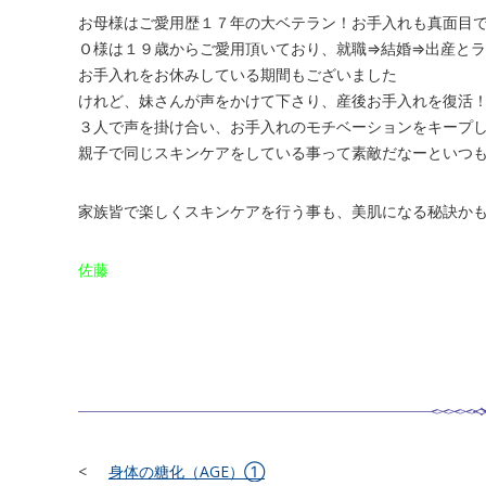
お母様はご愛用歴１７年の大ベテラン！お手入れも真面目
Ｏ様は１９歳からご愛用頂いており、就職⇒結婚⇒出産と
お手入れをお休みしている期間もございました
けれど、妹さんが声をかけて下さり、産後お手入れを復活
３人で声を掛け合い、お手入れのモチベーションをキープ
親子で同じスキンケアをしている事って素敵だなーといつ
家族皆で楽しくスキンケアを行う事も、美肌になる秘訣か
佐藤
身体の糖化（AGE）①