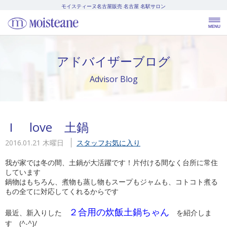
モイスティーヌ名古屋販売
名古屋 名駅サロン
アドバイザーブログ
Advisor Blog
Ｉ love 土鍋
2016.01.21 木曜日
スタッフお気に入り
我が家では冬の間、土鍋が大活躍です！片付ける間なく台所に常住
しています
鍋物はもちろん、煮物も蒸し物もスープもジャムも、コトコト煮る
もの全てに対応してくれるからです
２合用の炊飯土鍋ちゃん
最近、新入りした
を紹介しま
す (^-^)/