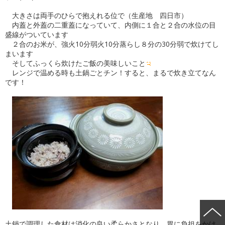
大きさは両手のひらで抱えれる位で（生産地 四日市）
内蓋と外蓋の二重蓋になっていて、内側に１合と２合の水位の目
盛線がついています
２合のお米が、強火10分弱火10分蒸らし８分の30分弱で炊けてし
まいます
そしてふっくら炊けたご飯の美味しいこと
レンジで温める時も土鍋ごとチン！すると、まるで炊き立てなん
です！
土鍋で調理した食材は消化の良い柔らかさとなり、胃に負担をかけ