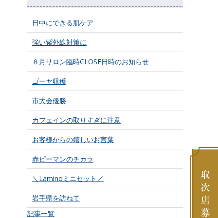
日中にできる肌ケア
強い紫外線対策に
８月サロン臨時CLOSE日時のお知らせ
ゴーヤ収穫
市大会優勝
カフェインの取りすぎに注意
お客様からの嬉しいお言葉
赤ピーマンのチカラ
＼Laminoミニセット／
岩手県を訪ねて
記事一覧