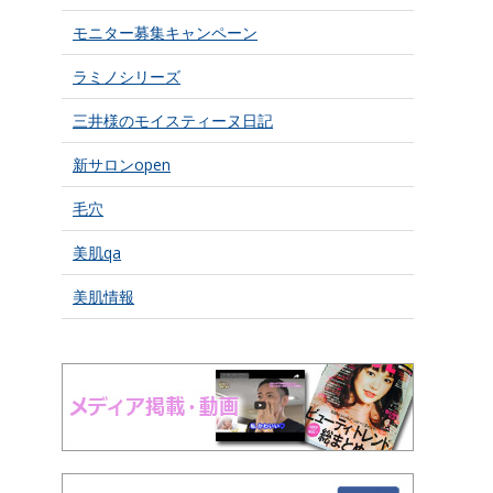
モニター募集キャンペーン
ラミノシリーズ
三井様のモイスティーヌ日記
新サロンopen
毛穴
美肌qa
美肌情報