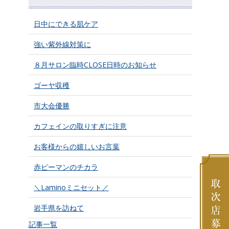
日中にできる肌ケア
強い紫外線対策に
８月サロン臨時CLOSE日時のお知らせ
ゴーヤ収穫
市大会優勝
カフェインの取りすぎに注意
お客様からの嬉しいお言葉
赤ピーマンのチカラ
＼Laminoミニセット／
岩手県を訪ねて
記事一覧