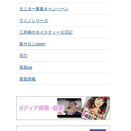
モニター募集キャンペーン
ラミノシリーズ
三井様のモイスティーヌ日記
新サロンopen
毛穴
美肌qa
美肌情報