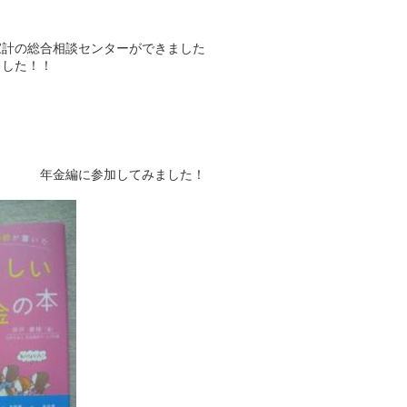
家計の総合相談センターができました
ました！！
てみました！