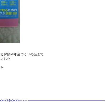
ける保険や年金づくりの話まで
いました
した