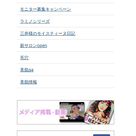
モニター募集キャンペーン
ラミノシリーズ
三井様のモイスティーヌ日記
新サロンopen
毛穴
美肌qa
美肌情報