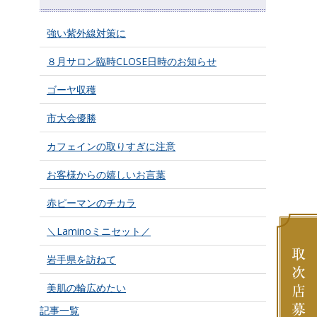
強い紫外線対策に
８月サロン臨時CLOSE日時のお知らせ
ゴーヤ収穫
市大会優勝
カフェインの取りすぎに注意
お客様からの嬉しいお言葉
赤ピーマンのチカラ
＼Laminoミニセット／
岩手県を訪ねて
美肌の輪広めたい
記事一覧