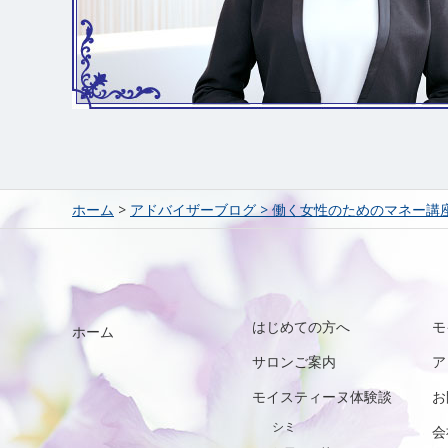
ホーム
>
アドバイザーブログ
>
働く女性のためのマネー講
はじめての方へ
モ
ホーム
サロンご案内
ア
モイスティーヌ体験談
お
シミ
会