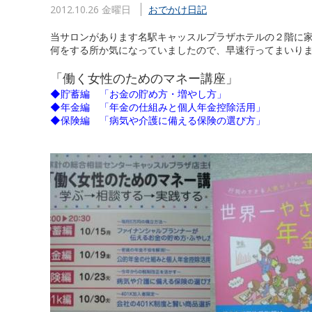
2012.10.26 金曜日
おでかけ日記
当サロンがあります名駅キャッスルプラザホテルの２階に
何をする所か気になっていましたので、早速行ってまいり
「働く女性のためのマネー講座」
◆貯蓄編 「お金の貯め方・増やし方」
◆年金編 「年金の仕組みと個人年金控除活用」
◆保険編 「病気や介護に備える保険の選び方」
年金編に参加し