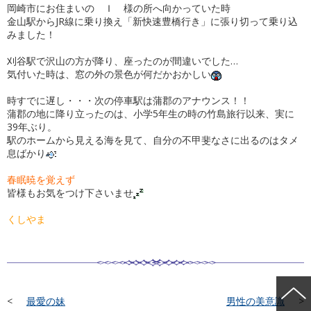
岡崎市にお住まいの Ｉ 様の所へ向かっていた時
金山駅からJR線に乗り換え「新快速豊橋行き」に張り切って乗り込
みました！
刈谷駅で沢山の方が降り、座ったのが間違いでした…
気付いた時は、窓の外の景色が何だかおかしい
時すでに遅し・・・次の停車駅は蒲郡のアナウンス！！
蒲郡の地に降り立ったのは、小学5年生の時の竹島旅行以来、実に
39年ぶり。
駅のホームから見える海を見て、自分の不甲斐なさに出るのはタメ
息ばかり
春眠暁を覚えず
皆様もお気をつけ下さいませ
くしやま
最愛の妹
男性の美意識