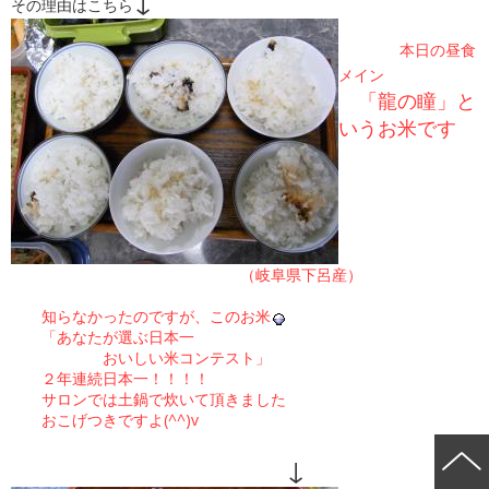
↓
その理由はこちら
本日の昼食
メイン
「龍の瞳」と
いうお米です
（岐阜県下呂産）
知らなかったのですが、このお米
「あなたが選ぶ日本一
おいしい米コンテスト」
２年連続日本一！！！！
サロンでは土鍋で炊いて頂きました
おこげつきですよ(^^)v
↓