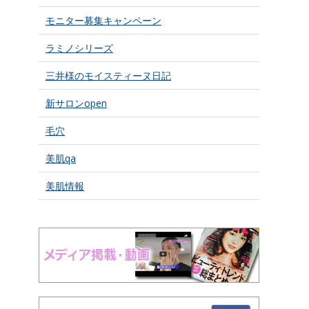
モニター募集キャンペーン
ラミノシリーズ
三井様のモイスティーヌ日記
新サロンopen
毛穴
美肌qa
美肌情報