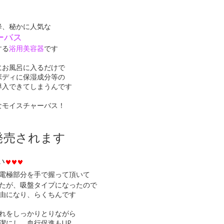
、秘かに人気な
バス
する
浴用美容器
です
にお風呂に入るだけで
ディに保湿成分等の
入できてしまうんです
モイスチャーバス！
発売されます
い
電極部分を手で握って頂いて
が、吸盤タイプになったので
になり、らくちんです
をしっかりとりながら
にし、血行促進もUP