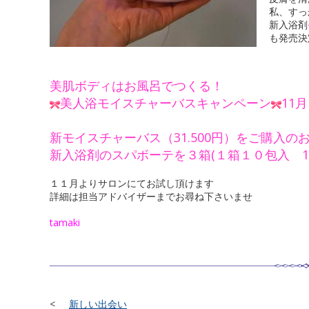
私、すっ
新入浴剤
も発売決
美肌ボディはお風呂でつくる！
美人浴モイスチャーバスキャンペーン
11
新モイスチャーバス（31.500円）をご購入の
新入浴剤のスパボーテを３箱(１箱１０包入 1.
１１月よりサロンにてお試し頂けます
詳細は担当アドバイザーまでお尋ね下さいませ
tamaki
新しい出会い