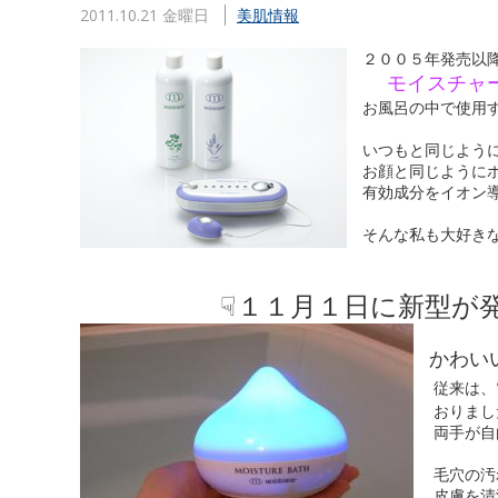
2011.10.21 金曜日
美肌情報
２００５年発売以降
モイスチャー
お風呂の中で使用
いつもと同じよう
お顔と同じようにボ
有効成分をイオン導
そんな私も大好きな
☟１１月１日に新型が
かわい
従来は、
おりました
両手が自由
毛穴の汚れ
皮膚を清潔