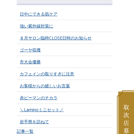
日中にできる肌ケア
強い紫外線対策に
８月サロン臨時CLOSE日時のお知らせ
ゴーヤ収穫
市大会優勝
カフェインの取りすぎに注意
お客様からの嬉しいお言葉
赤ピーマンのチカラ
＼Laminoミニセット／
岩手県を訪ねて
記事一覧