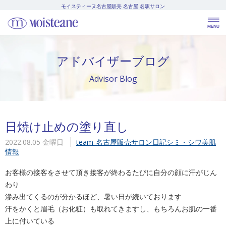
モイスティーヌ名古屋販売
名古屋 名駅サロン
アドバイザーブログ
Advisor Blog
日焼け止めの塗り直し
2022.08.05 金曜日
team-名古屋販売
サロン日記
シミ・シワ
美肌
情報
お客様の接客をさせて頂き接客が終わるたびに自分の顔に汗がじん
わり
滲み出てくるのが分かるほど、暑い日が続いております
汗をかくと眉毛（お化粧）も取れてきますし、もちろんお肌の一番
上に付いている