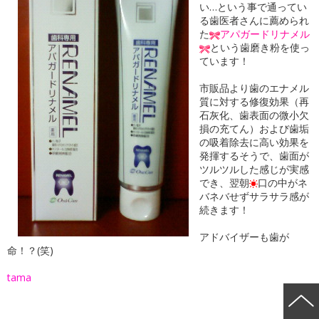
い…という事で通ってい
る歯医者さんに薦められ
た
アパガードリナメル
という歯磨き粉を使っ
ています！
市販品より歯のエナメル
質に対する修復効果（再
石灰化、歯表面の微小欠
損の充てん）および歯垢
の吸着除去に高い効果を
発揮するそうで、歯面が
ツルツルした感じが実感
でき、翌朝
口の中がネ
バネバせずサラサラ感が
続きます！
アドバイザーも歯が
命！？(笑)
tama