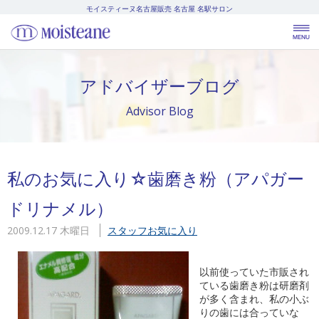
モイスティーヌ名古屋販売
名古屋 名駅サロン
アドバイザーブログ
Advisor Blog
私のお気に入り☆歯磨き粉（アパガー
ドリナメル）
2009.12.17 木曜日
スタッフお気に入り
以前使っていた市販され
ている歯磨き粉は研磨剤
が多く含まれ、私の小ぶ
りの歯には合っていな