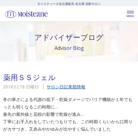
モイスティーヌ名古屋販売
名古屋 名駅サロン
アドバイザーブログ
Advisor Blog
薬用ＳＳジェル
2018.02.18 日曜日
サロン日記
美肌情報
冬の寒さによる代謝の低下・乾燥ダメージでバリア機能が１年でも
っとも弱くなるこの時期に…
春先の紫外線と花粉の影響で乾燥が進み…
丁寧にお手入れをしていたつもりでも、この時期くらいから口周り
がカサつき、又赤みやかゆみが出やすく悩んでいました