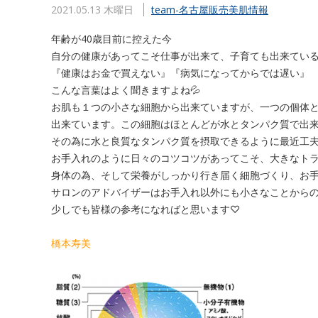
2021.05.13 木曜日
team-名古屋販売
美肌情報
年齢が40歳目前に控えた今
自分の健康があってこそ仕事が出来て、子育ても出来てい
『健康はお金で買えない』『病気になってからでは遅い』
こんな言葉はよく聞きますよね💦
お肌も１つの小さな細胞から出来ていますが、一つの個体
出来ています。この細胞はほとんどが水とタンパク質で出
その為に水と良質なタンパク質を摂取できるように最近工
お手入れのように日々のコツコツがあってこそ、大きなト
身体の為、そして栄養がしっかり行き届く細胞づくり、お
サロンのアドバイザーはお手入れ以外にも小さなことから
少しでも皆様の参考になればと思います♡
橋本寿美