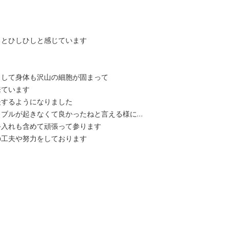
るとひしひしと感じています
として身体も沢山の細胞が固まって
来ています
夫するようになりました
ラブルが起きなくて良かったねと言える様に…
手入れも含めて頑張って参ります
の工夫や努力をしております