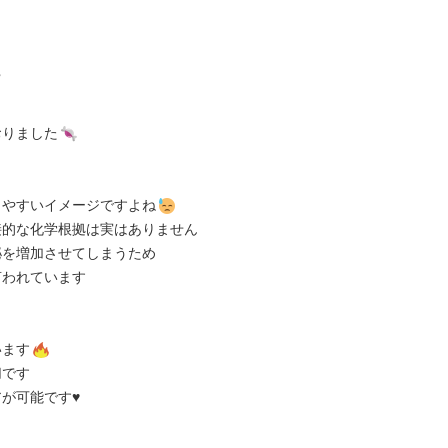

おりました
りやすいイメージですよね
接的な化学根拠は実はありません
泌を増加させてしまうため
言われています
います
切です
が可能です♥