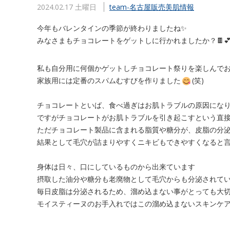
2024.02.17 土曜日
team-名古屋販売
美肌情報
今年もバレンタインの季節が終わりましたね✨
みなさまもチョコレートをゲットしに行かれましたか？🍫
私も自分用に何個かゲットしチョコレート祭りを楽しんで
家族用には定番のスパムむすびを作りました
(笑)
チョコレートといば、食べ過ぎはお肌トラブルの原因にな
ですがチョコレートがお肌トラブルを引き起こすという直
ただチョコレート製品に含まれる脂質や糖分が、皮脂の分
結果として毛穴が詰まりやすくニキビもできやすくなると
身体は日々、口にしているものから出来ています
摂取した油分や糖分も老廃物として毛穴からも分泌されて
毎日皮脂は分泌されるため、溜め込まない事がとっても大
モイスティーヌのお手入れではこの溜め込まないスキンケア