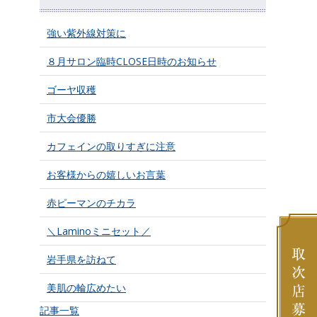
強い紫外線対策に
８月サロン臨時CLOSE日時のお知らせ
ゴーヤ収穫
市大会優勝
カフェインの取りすぎに注意
お客様からの嬉しいお言葉
赤ピーマンのチカラ
＼Laminoミニセット／
岩手県を訪ねて
美肌の輪広めたい
記事一覧