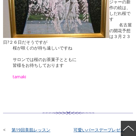
ジャーの新
作の絵は、
しだれ桜で
す
名古屋
の開花予想
は３月２３
日?２６日だそうですが
桜が咲くのが待ち遠しいですね
サロンでは桜のお茶菓子とともに
皆様をお待ちしております
tamaki
第19回美肌レッスン
可愛いバースデープレゼン
ト