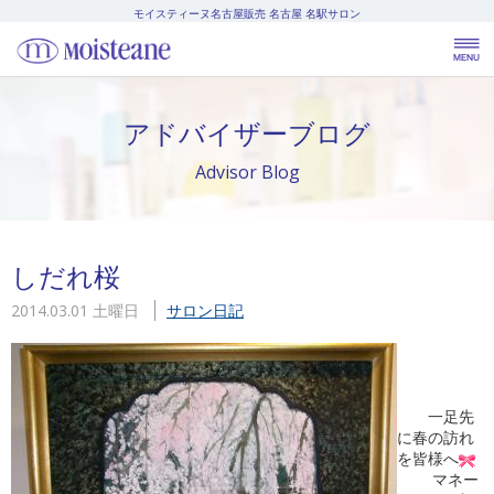
モイスティーヌ名古屋販売
名古屋 名駅サロン
アドバイザーブログ
Advisor Blog
しだれ桜
2014.03.01 土曜日
サロン日記
一足先
に春の訪れ
を皆様へ
マネー