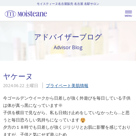
モイスティーヌ名古屋販売
名古屋 名駅サロン
アドバイザーブログ
Advisor Blog
ヤケーヌ
2024.06.22 土曜日
プライベート
美肌情報
今ゴールデンウイークから日差しが強く外遊びを毎日している子供
は体が真っ黒になっています🌞
子供を横目で見ながら、私も日焼け止めをしていなかったら…と思
うと毎日恐ろしい気持ちになっています
夕方の１８時でも日差しが強くジリジリとお肌に影響を感じており
ますが、子供と気にせず遊ぶため