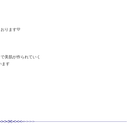
おります💛
とで美肌が作られていく
います