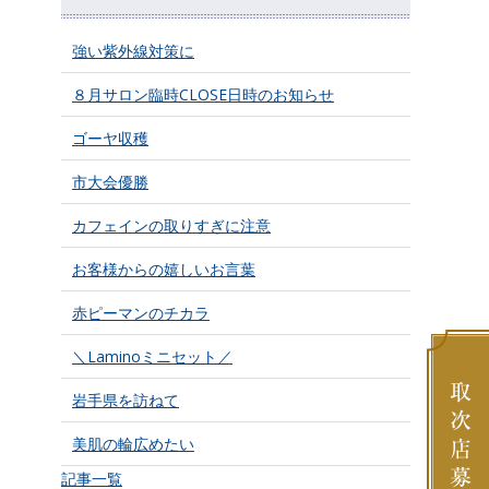
強い紫外線対策に
８月サロン臨時CLOSE日時のお知らせ
ゴーヤ収穫
市大会優勝
カフェインの取りすぎに注意
お客様からの嬉しいお言葉
赤ピーマンのチカラ
＼Laminoミニセット／
岩手県を訪ねて
美肌の輪広めたい
記事一覧