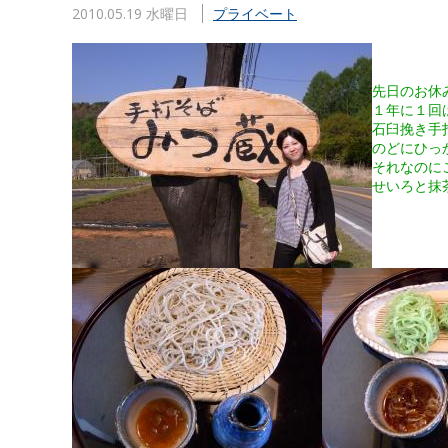
2010.05.19 水曜日
プライベート
先日のお休
１年に１回
石臼挽き手
のどにひっ
それなのに
せいろと抹