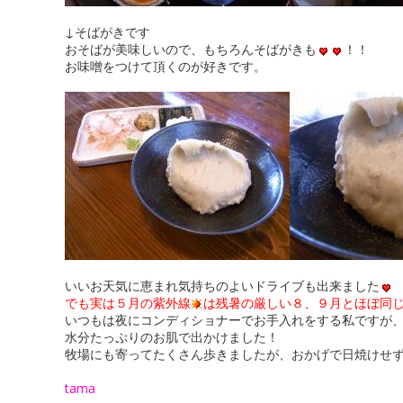
↓そばがきです
おそばが美味しいので、もちろんそばがきも
！！
お味噌をつけて頂くのが好きです。
いいお天気に恵まれ気持ちのよいドライブも出来ました
でも実は５月の紫外線
は残暑の厳しい８、９月とほぼ同
いつもは夜にコンディショナーでお手入れをする私ですが
水分たっぷりのお肌で出かけました！
牧場にも寄ってたくさん歩きましたが、おかげで日焼けせ
tama