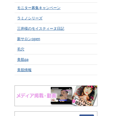
モニター募集キャンペーン
ラミノシリーズ
三井様のモイスティーヌ日記
新サロンopen
毛穴
美肌qa
美肌情報