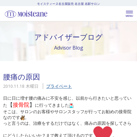
モイスティーヌ名古屋販売
名古屋 名駅サロン
アドバイザーブログ
Advisor Blog
腰痛の原因
2010.11.18 木曜日
プライベート
日に日に増す腰の痛みに不安を感じ、以前から行きたいと思ってい
【
接骨院
】
た
に行ってきました
そこは、サロンのお客様やサロンスタッフが行ってお勧めの接骨院
なのです
。
っと言うのは、治療をするだけではなく、痛みの原因を探してさら
にどうしたらいいか？まで教えて頂けるのです
。