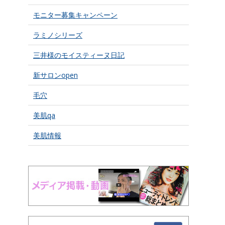
モニター募集キャンペーン
ラミノシリーズ
三井様のモイスティーヌ日記
新サロンopen
毛穴
美肌qa
美肌情報