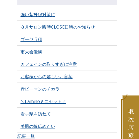
強い紫外線対策に
８月サロン臨時CLOSE日時のお知らせ
ゴーヤ収穫
市大会優勝
カフェインの取りすぎに注意
お客様からの嬉しいお言葉
赤ピーマンのチカラ
＼Laminoミニセット／
岩手県を訪ねて
美肌の輪広めたい
記事一覧