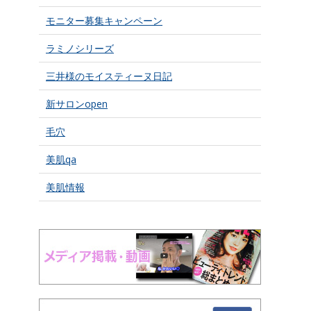
モニター募集キャンペーン
ラミノシリーズ
三井様のモイスティーヌ日記
新サロンopen
毛穴
美肌qa
美肌情報