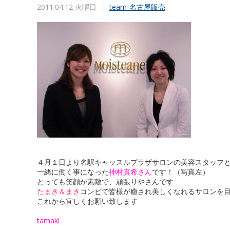
2011.04.12 火曜日
team-名古屋販売
４月１日より名駅キャッスルプラザサロンの美容スタッフ
一緒に働く事になった
神村真希さん
です！（写真左）
とっても笑顔が素敵で、頑張りやさんです
たまき＆まき
コンビで皆様が癒され美しくなれるサロンを
これから宜しくお願い致します
tamaki