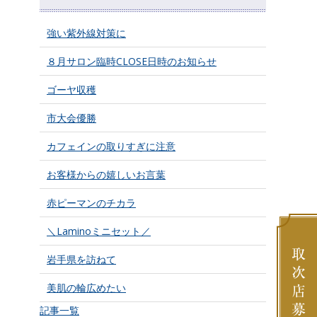
強い紫外線対策に
８月サロン臨時CLOSE日時のお知らせ
ゴーヤ収穫
市大会優勝
カフェインの取りすぎに注意
お客様からの嬉しいお言葉
赤ピーマンのチカラ
＼Laminoミニセット／
岩手県を訪ねて
美肌の輪広めたい
記事一覧