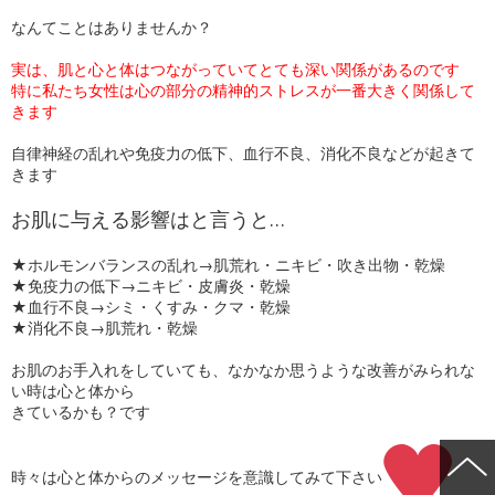
なんてことはありませんか？
実は、肌と心と体はつながっていてとても深い関係があるのです
特に私たち女性は心の部分の精神的ストレスが一番大きく関係して
きます
自律神経の乱れや免疫力の低下、血行不良、消化不良などが起きて
きます
お肌に与える影響はと言うと…
★ホルモンバランスの乱れ→肌荒れ・ニキビ・吹き出物・乾燥
★免疫力の低下→ニキビ・皮膚炎・乾燥
★血行不良→シミ・くすみ・クマ・乾燥
★消化不良→肌荒れ・乾燥
お肌のお手入れをしていても、なかなか思うような改善がみられな
い時は心と体から
きているかも？です
時々は心と体からのメッセージを意識してみて下さい